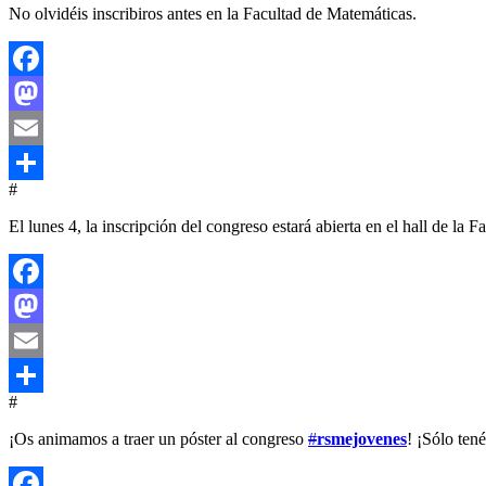
No olvidéis inscribiros antes en la Facultad de Matemáticas.
Facebook
Mastodon
Email
#
Compartir
El lunes 4, la inscripción del congreso estará abierta en el hall de la 
Facebook
Mastodon
Email
#
Compartir
¡Os animamos a traer un póster al congreso
#
rsmejovenes
! ¡Sólo tené