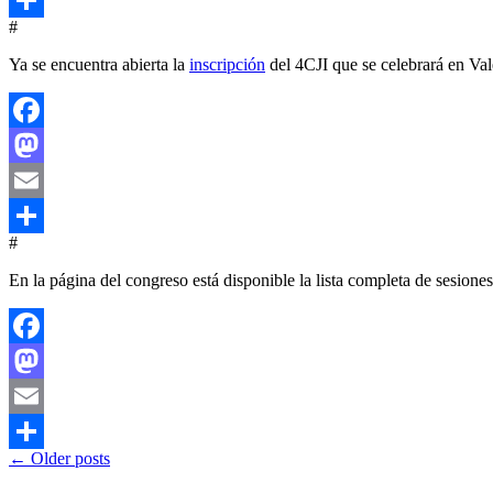
#
Compartir
Ya se encuentra abierta la
inscripción
del 4CJI que se celebrará en Val
Facebook
Mastodon
Email
#
Compartir
En la página del congreso está disponible la lista completa de sesion
Facebook
Mastodon
Email
←
Older posts
Compartir