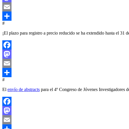
Mastodon
Email
#
Compartir
¡El plazo para registro a precio reducido se ha extendido hasta el 31 
Facebook
Mastodon
Email
#
Compartir
El
envío de abstracts
para el 4º Congreso de Jóvenes Investigadores d
Facebook
Mastodon
Email