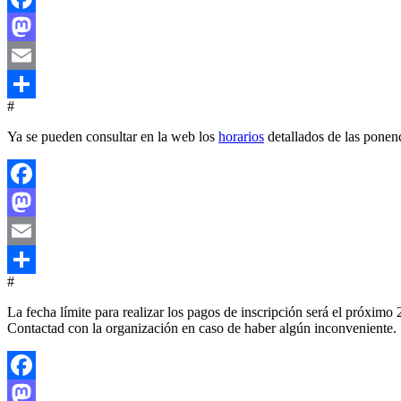
Facebook
Mastodon
Email
#
Compartir
Ya se pueden consultar en la web los
horarios
detallados de las ponenc
Facebook
Mastodon
Email
#
Compartir
La fecha límite para realizar los pagos de inscripción será el próximo 2
Contactad con la organización en caso de haber algún inconveniente.
Facebook